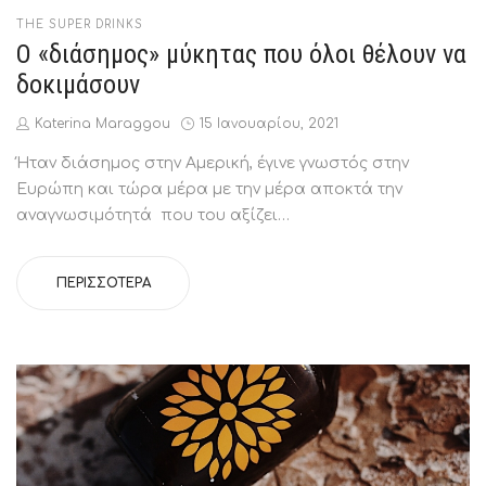
POSTED
THE SUPER DRINKS
IN
Ο «διάσημος» μύκητας που όλοι θέλουν να
δοκιμάσουν
by
Posted
Katerina Maraggou
15 Ιανουαρίου, 2021
on
Ήταν διάσημος στην Αμερική, έγινε γνωστός στην
Ευρώπη και τώρα μέρα με την μέρα αποκτά την
αναγνωσιμότητά που του αξίζει…
ΠΕΡΙΣΣΌΤΕΡΑ