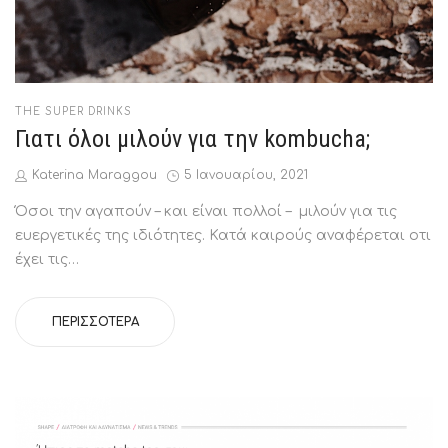
POSTED
THE SUPER DRINKS
IN
Γιατι όλοι μιλούν για την kombucha;
by
Posted
Katerina Maraggou
5 Ιανουαρίου, 2021
on
Όσοι την αγαπούν – και είναι πολλοί – μιλούν για τις
ευεργετικές της ιδιότητες. Κατά καιρούς αναφέρεται οτι
έχει τις…
ΠΕΡΙΣΣΌΤΕΡΑ