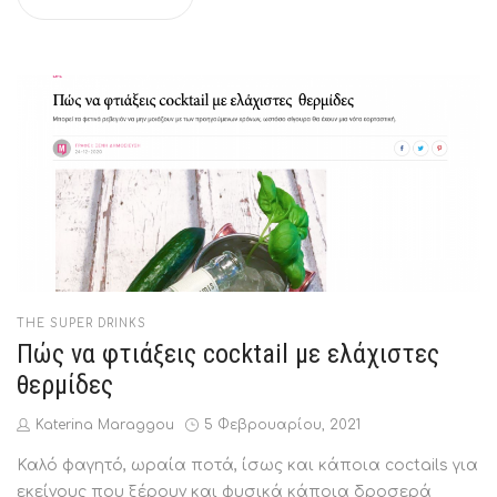
POSTED
THE SUPER DRINKS
IN
Πώς να φτιάξεις cocktail με ελάχιστες
θερμίδες
by
Posted
Katerina Maraggou
5 Φεβρουαρίου, 2021
on
Καλό φαγητό, ωραία ποτά, ίσως και κάποια coctails για
εκείνους που ξέρουν και φυσικά κάποια δροσερά