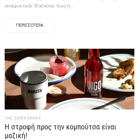
αναψυκτικά. Φαίνεται πως η…
ΠΕΡΙΣΣΌΤΕΡΑ
POSTED
THE SUPER DRINKS
IN
Η στροφή προς την κομπούτσα είναι
μαζική!