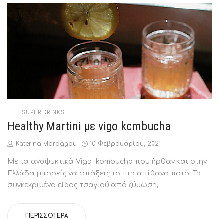
POSTED
THE SUPER DRINKS
IN
Healthy Martini με vigo kombucha
by
Posted
Katerina Maraggou
10 Φεβρουαρίου, 2021
on
Με τα αναψυκτικά Vigo kombucha που ήρθαν και στην
Ελλάδα μπορείς να φτιάξεις το πιο απίθανο ποτό! Το
συγκεκριμένο είδος τσαγιού από ζύμωση,…
ΠΕΡΙΣΣΌΤΕΡΑ