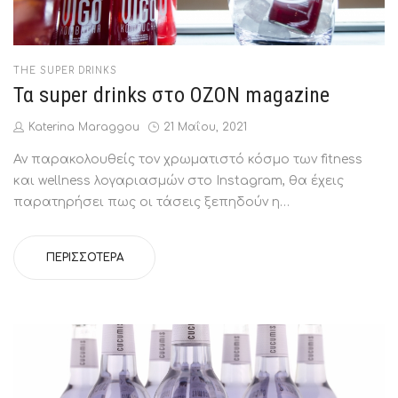
POSTED
THE SUPER DRINKS
IN
Τα super drinks στο OZON magazine
by
Posted
Katerina Maraggou
21 Μαΐου, 2021
on
Αν παρακολουθείς τον χρωματιστό κόσμο των fitness
και wellness λογαριασμών στο Instagram, θα έχεις
παρατηρήσει πως οι τάσεις ξεπηδούν η…
ΠΕΡΙΣΣΌΤΕΡΑ