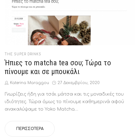
POSTED
THE SUPER DRINKS
IN
Ήπιες το matcha tea σου; Τώρα το
πίνουμε και σε μπουκάλι
by
Posted
Katerina Maraggou
27 Δεκεμβρίου, 2020
on
Γνωρίζεις ήδη για τσάι μάτσα και τις μοναδικές του
ιδιότητες. Τώρα όμως το πίνουμε καθημερινά αφού
ανακαλύψαμε το Yoko Matcha…
ΠΕΡΙΣΣΌΤΕΡΑ