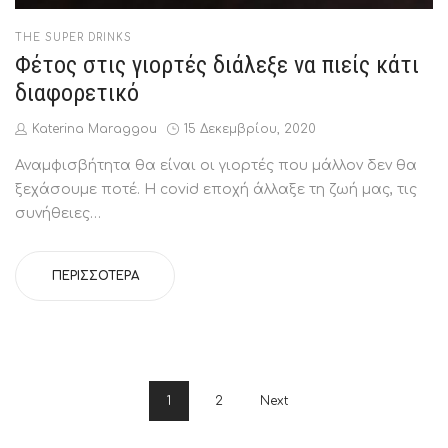
POSTED
THE SUPER DRINKS
IN
Φέτος στις γιορτές διάλεξε να πιείς κάτι
διαφορετικό
by
Posted
Katerina Maraggou
15 Δεκεμβρίου, 2020
on
Αναμφισβήτητα θα είναι οι γιορτές που μάλλον δεν θα
ξεχάσουμε ποτέ. Η covid εποχή άλλαξε τη ζωή μας, τις
συνήθειες…
ΠΕΡΙΣΣΌΤΕΡΑ
1
2
Next