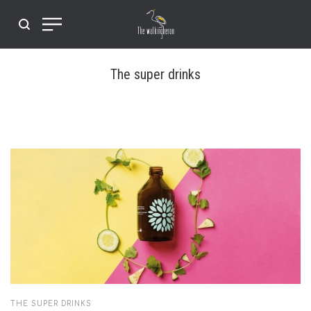
The super drinks
POSTED
THE SUPER DRINKS