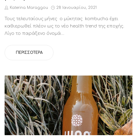
by
Posted
Katerina Maraggou
28 Ιανουαρίου, 2021
on
Τους τελευταίους μήνες ο μύκητας kombucha έχει
καθιερωθεί πλέον ως το νέο health trend της εποχής.
Λίγο το παράξενο όνομά…
ΠΕΡΙΣΣΌΤΕΡΑ